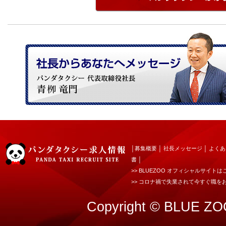
│
募集概要
│
社長メッセージ
│
よくあ
書
│
>> BLUEZOO オフィシャルサイトは
>> コロナ禍で失業されて今すぐ職を
Copyright © BLUE ZOO