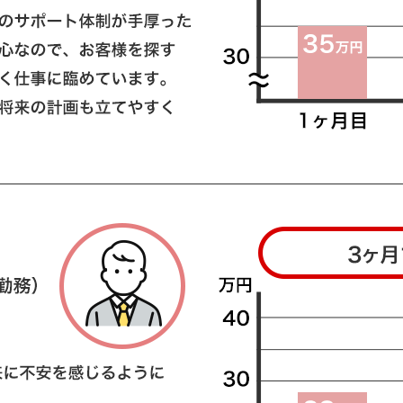
給」と併せて、 福岡で唯一の「月35万円保証付きの業績給」制度を取
固定給」のどちらかを選べるようになっている業界内でも珍しい「選べ
入社後慣れて頂いた頃に「固定給」から「業績給」へ変更することも可
過においてもこんなに稼げます。実際の年収モデルです（面接時に遠慮